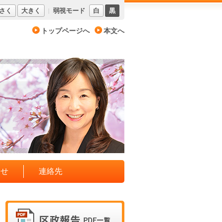
さく
大きく
弱視モード
白
黒
トップページへ
本文へ
わせ
連絡先