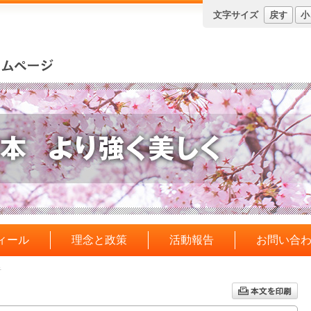
文字サイズ
戻す
小
ィール
理念と政策
活動報告
お問い合
告